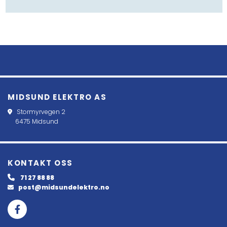
MIDSUND ELEKTRO AS
Stormyrvegen 2

6475 Midsund
KONTAKT OSS
71 27 88 88

post@midsundelektro.no
