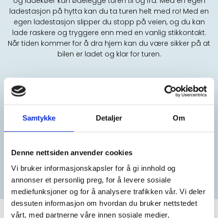
og ladekøer kan ødelegge turen til og fra. Med en egen
ladestasjon på hytta kan du ta turen helt med ro! Med en
egen ladestasjon slipper du stopp på veien, og du kan
lade raskere og tryggere enn med en vanlig stikkontakt.
Når tiden kommer for å dra hjem kan du være sikker på at
bilen er ladet og klar for turen.
HVILKEN LADESTASJON SKAL DU GÅ FOR?
Det er ikke alltid så lett å vite hva man skal velge. Vi i
Midsund Elektro hjelper deg med å gjøre det beste valget
Samtykke
Detaljer
Om
ut fra dine behov og forutsetninger!
Denne nettsiden anvender cookies
KONTAKT OSS
Vi bruker informasjonskapsler for å gi innhold og
annonser et personlig preg, for å levere sosiale
mediefunksjoner og for å analysere trafikken vår. Vi deler
dessuten informasjon om hvordan du bruker nettstedet
vårt, med partnerne våre innen sosiale medier,